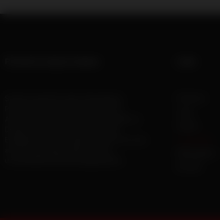
Polsterei Lang im Axams
Links
Polsterei
Stefan Lang führt das Unternehmen
Polsterei Lang seit dem Jahr 2013 in
Lang
Axams. Mit viel Leidenschaft und Liebe zu
Axams
Details veredelt er Couchen, Stühle,
Leistungen
Eckbänke und Stitzmöbel. Stefan freut sich
auf Ihre Kontaktaufnahme für ein
Bildergalerie
unverbindliches Beratungsgespräch.
Kontakt