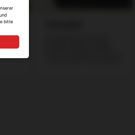
unserer
 und
e bitte
Stilmöbel
d eine
Ich produziere und renoviere
darauf bin
Stilmöbel stilgerecht. Bei der
 ich
Auswahl passender Materialien
 innen und
stehe ich Ihnen gerne zur Seite und
stelle mich jeder Herausforderung.