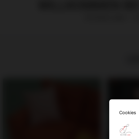
WILLKOMMEN BEI
STEFAN LANG — 
LE