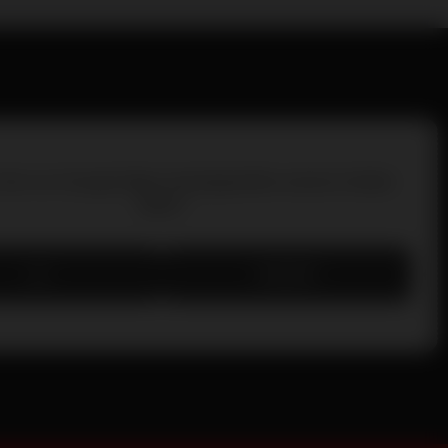
 Sie von
Google Maps
bereitgestellte externe Inhalte
laden?
JA
IMMER