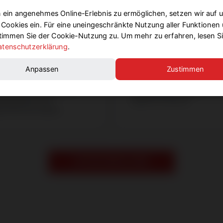
 ein angenehmes Online-Erlebnis zu ermöglichen, setzen wir auf 
Cookies ein. Für eine uneingeschränkte Nutzung aller Funktionen
stimmen Sie der Cookie-Nutzung zu. Um mehr zu erfahren, lesen Si
e
Eckbänke
atenschutzerklärung
.
stücke ganz nach Ihrem
Individuelle Eckbänke sin
Anpassen
Zustimmen
Geschmack. Der
meiner Spezialitäten und 
t sind keine Grenzen
ich Stolz. Auf Maß fertige
 Werfen Sie einen Blick
einzigartige Eckbänke für
ldergalerie und
außen für Sie an.
n Sie sich selbst.
ZUR BILDERGALERIE