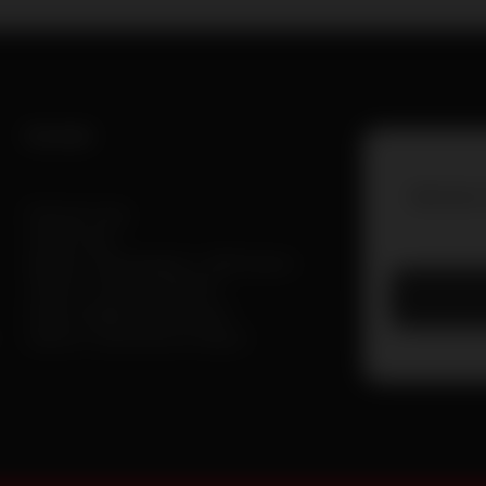
Kontakt
Möchten
Polsterei Lang
Stefan Lang
Adresse: Gewerbepark 1, 6094 Axams
Telefon: +43 664 73583227
Email: info@polsterei-lang.at
website: www.polsterei-lang.at