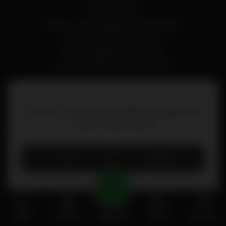
Stefan Lang
Adresse: Gewerbepark 1, 6094 Axams
Telefon: +43 664 73583227
Email: info@polsterei-lang.at
website: www.polsterei-lang.at
Möchten Sie von
Google Maps
bereitgestellte
externe Inhalte laden?
JA
IMMER
HOME
LEISTUNG
ANRUFEN
GALERIE
KONTAKT