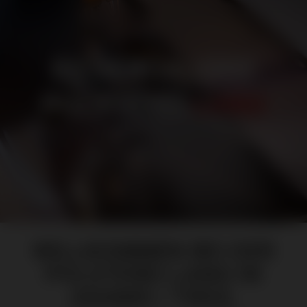
BILDERGALERIE
POLSTEREI
LANG
WILLKOMMEN BEI DER
POLSTEREI LANG IN
AXAMS / TIROL