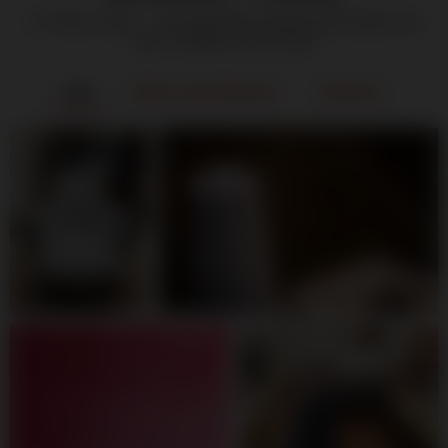
STEFAN LANG — IHR ANSPRECHPARTNER RUND UM
DAS THEMA POLSTEREI
Alle
Hinter den Kulissen
Arbeiten