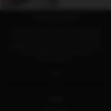
Polsterei Lang im Axams
Stefan Lang führt das Unternehmen Polsterei Lang
seit dem Jahr 2013 in Axams. Mit viel Leidenschaft
und Liebe zu Details veredelt er Couchen, Stühle,
Eckbänke und Stitzmöbel. Stefan freut sich auf Ihre
Kontaktaufnahme für ein unverbindliches
Beratungsgespräch.
Links
Kontakt
Polsterei Lang